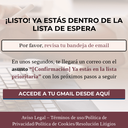
¡LISTO! YA ESTÁS DENTRO DE LA
LISTA DE ESPERA
Por favor,
revisa tu bandeja de email
En unos segundos, te llegará un correo con el
asunto
“[Confirmación] Ya estás en la lista
prioritaria”
con los próximos pasos a seguir
ACCEDE A TU GMAIL DESDE AQUÍ
Aviso Legal – Términos de uso
/
Política de
Privacidad
/
Política de Cookies
/
Resolución Litigios