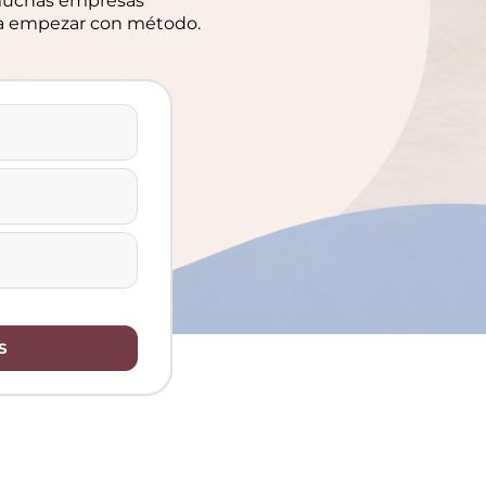
 muchas empresas
ara empezar con método.
S